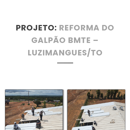
PROJETO:
REFORMA DO
GALPÃO BMTE –
LUZIMANGUES/TO
bmte_01-min
bmte_02-min